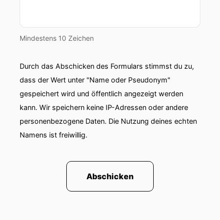
00:01:00: Von Donna Esmeralda ließ ich nur
einzig mit Gewissheit sagen, dass nicht sicher
war.
Mindestens 10 Zeichen
00:01:05: Erschien, als wäre sich schon immer
Durch das Abschicken des Formulars stimmst du zu,
da gewesen.
dass der Wert unter "Name oder Pseudonym"
00:01:08: untrennbar mit der Stadt und deren
gespeichert wird und öffentlich angezeigt werden
Gründung verbunden.
kann. Wir speichern keine IP-Adressen oder andere
personenbezogene Daten. Die Nutzung deines echten
00:01:11: Diese Stelle aus meinem Lieblingsbuch
Der Gründnis der Winde von Henning Mankell
Namens ist freiwillig.
hatte ich im Kopf, als wir uns im Theater Avenida
mit der echten Donna Esmeralda trafen.
Abschicken
00:01:20: Manuela Sueiro gründete das Theater
und hatte die Idee für die Bäckerei daneben, die
dann dem Buch seinen Schauplatz stellten.